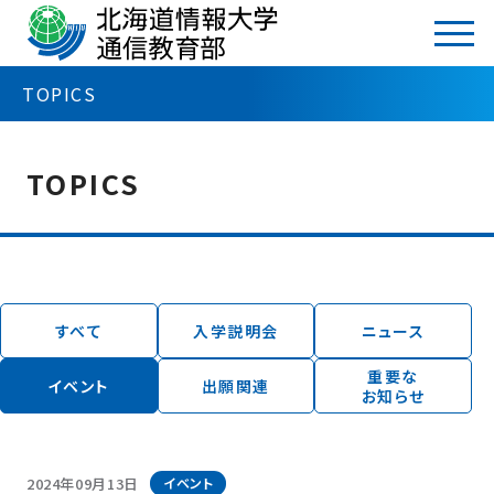
TOP
TOPICS
イベント一覧
TOPICS
カテゴリ
TOPICS
入学説明会
ニュース
イベント
出願関連
すべて
入学説明会
ニュース
重要なお知らせ
重要な
イベント
出願関連
アーカイブ
お知らせ
2026年
2026年8月（2）
2025年
2024年09月13日
イベント