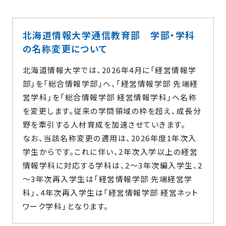
免許状の申請
開講科目一覧
北海道情報大学通信教育部 学部・学科
の名称変更について
シラバス・レポート課題・教科書紹介
北海道情報大学では、2026年4月に「経営情報学
シラバス・レポート課題 ［教養教育科目］
部」を「総合情報学部」へ、「経営情報学部 先端経
シラバス・レポート課題 ［専門教育科目］
営学科」を「総合情報学部 経営情報学科」へ名称
を変更します。従来の学問領域の枠を超え、成長分
シラバス・レポート課題 ［教職関係科目］
野を牽引する人材育成を加速させていきます。
教科書紹介 ［教養教育科目］
なお、当該名称変更の適用は、2026年度1年次入
教科書紹介 ［専門教育科目］
学生からです。これに伴い、2年次入学以上の経営
教科書紹介 ［教職関係科目］
情報学科に対応する学科は、2～3年次編入学生、2
～3年次再入学生は「経営情報学部 先端経営学
先輩からのメッセージ
科」、4年次再入学生は「経営情報学部 経営ネット
ワーク学科」となります。
教員メッセージ