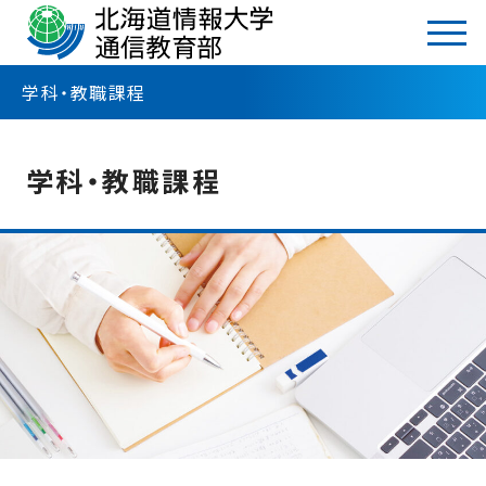
TOP
学科・教職課程
学科・教職課程
学科・教職課程 トップ
学科・教職課程
経営情報学科
システム情報学科
教職課程（教員免許状）
本学で取得できる教育職員免許状
教員免許状の修得単位
教育実習
教職課程の履修科目一覧