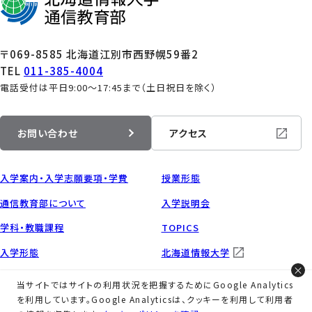
2024年2月（3）
2023年2月（2）
2024年1月（6）
2023年1月（1）
〒069-8585 北海道江別市西野幌59番2
TEL
011-385-4004
電話受付は平日9:00～17:45まで（土日祝日を除く）
お問い合わせ
アクセス
入学案内・入学志願要項・学費
授業形態
通信教育部について
入学説明会
学科・教職課程
TOPICS
入学形態
北海道情報大学
当サイトではサイトの利用状況を把握するためにGoogle Analytics
を利用しています。Google Analyticsは、クッキーを利用して利用者